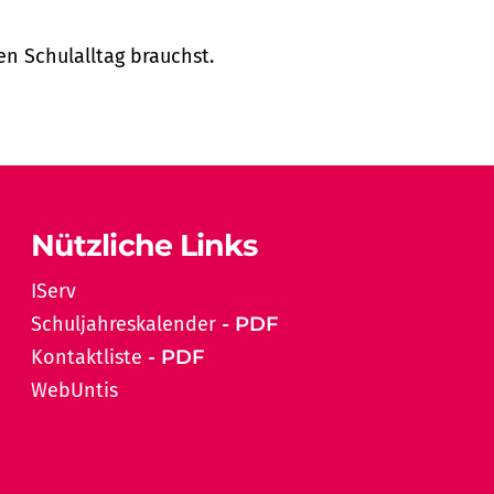
en Schulalltag brauchst.
Nützliche Links
IServ
Schuljahreskalender
Kontaktliste
WebUntis