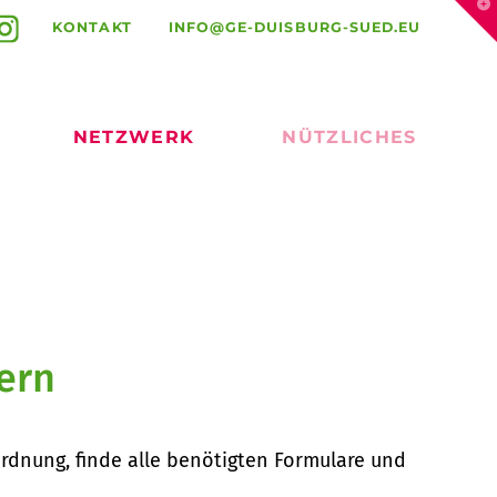
T
t
KONTAKT
INFO@GE-DUISBURG-SUED.EU
W
NETZWERK
NÜTZLICHES
ern
ordnung, finde alle benötigten Formulare und