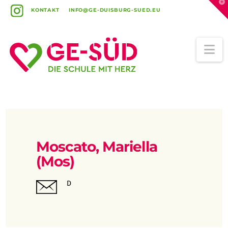
T
t
KONTAKT
INFO@GE-DUISBURG-SUED.EU
W
Na
Moscato, Mariella
(Mos)
D