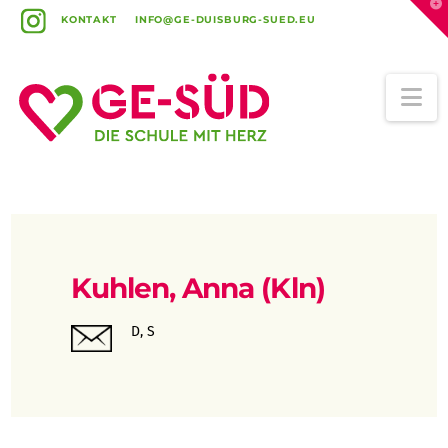
T
t
KONTAKT
INFO@GE-DUISBURG-SUED.EU
W
Na
Kuhlen, Anna (Kln)
D, S