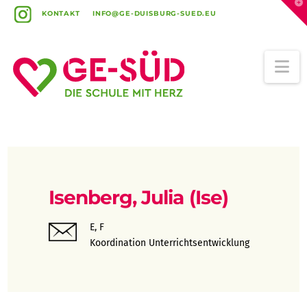
T
t
KONTAKT
INFO@GE-DUISBURG-SUED.EU
W
Na
Isenberg, Julia (Ise)
E, F
Koordination Unterrichtsentwicklung