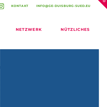
T
t
KONTAKT
INFO@GE-DUISBURG-SUED.EU
W
NETZWERK
NÜTZLICHES