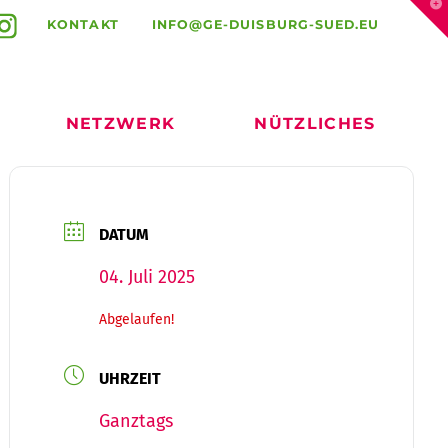
T
t
KONTAKT
INFO@GE-DUISBURG-SUED.EU
W
NETZWERK
NÜTZLICHES
DATUM
04. Juli 2025
Abgelaufen!
UHRZEIT
Ganztags