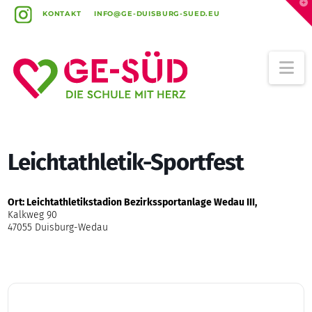
T
t
KONTAKT
INFO@GE-DUISBURG-SUED.EU
W
Na
Leichtathletik-Sportfest
Ort: Leichtathletikstadion Bezirkssportanlage Wedau III,
Kalkweg 90
47055 Duisburg-Wedau