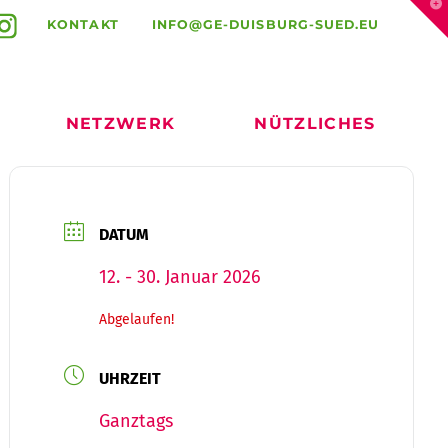
T
t
KONTAKT
INFO@GE-DUISBURG-SUED.EU
W
NETZWERK
NÜTZLICHES
DATUM
12. - 30. Januar 2026
Abgelaufen!
UHRZEIT
Ganztags