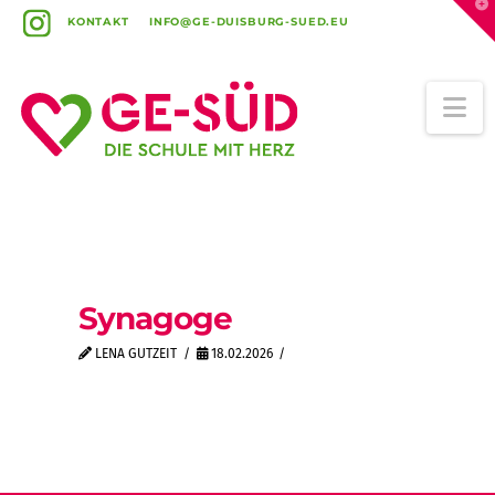
T
t
KONTAKT
INFO@GE-DUISBURG-SUED.EU
W
Na
Synagoge
LENA GUTZEIT
18.02.2026