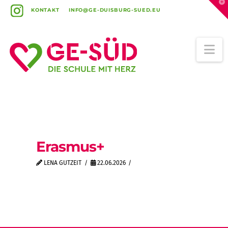
T
t
KONTAKT
INFO@GE-DUISBURG-SUED.EU
W
Na
Erasmus+
LENA GUTZEIT
22.06.2026