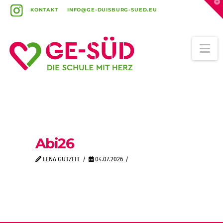
T
t
KONTAKT
INFO@GE-DUISBURG-SUED.EU
W
Na
Abi26
LENA GUTZEIT
04.07.2026