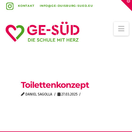
T
t
KONTAKT
INFO@GE-DUISBURG-SUED.EU
W
Na
Toilettenkonzept
DANIEL SAGOLLA
27.03.2025