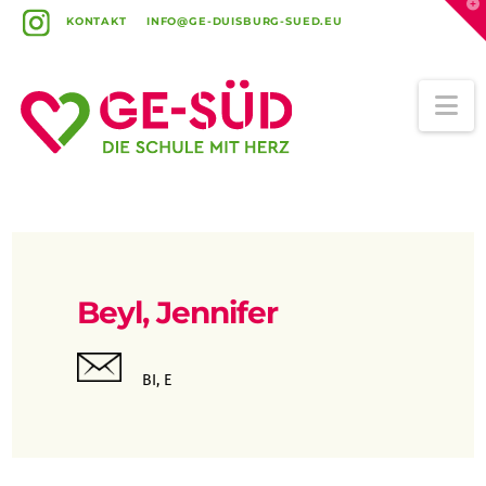
T
t
KONTAKT
INFO@GE-DUISBURG-SUED.EU
W
Na
Beyl, Jennifer
BI, E