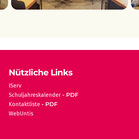
Nützliche Links
IServ
Schuljahreskalender
Kontaktliste
WebUntis