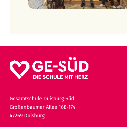
Gesamtschule Duisburg-Süd
Großenbaumer Allee 168-174
47269 Duisburg