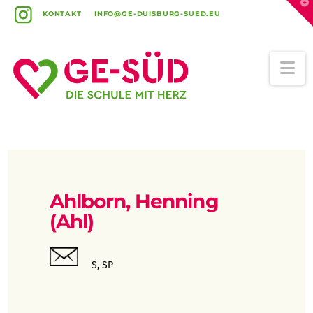
T
t
KONTAKT
INFO@GE-DUISBURG-SUED.EU
W
Na
Ahlborn, Henning
(Ahl)
S, SP